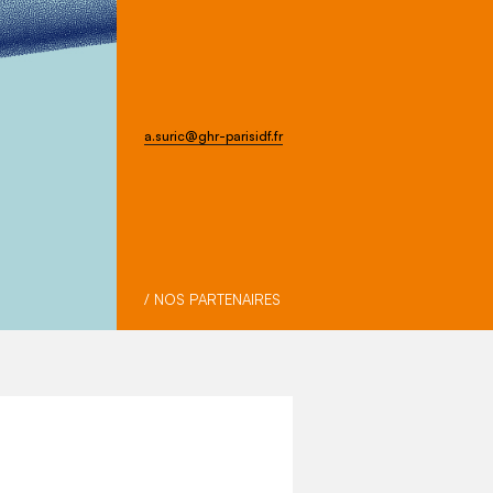
a.suric@ghr-parisidf.fr
/ NOS PARTENAIRES