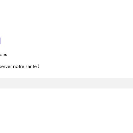
rces
éserver notre santé !