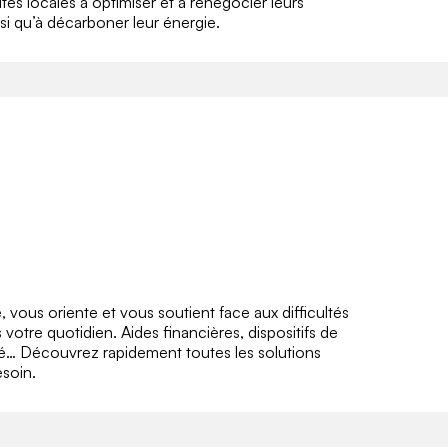
vités locales à optimiser et à renégocier leurs
nsi qu’à décarboner leur énergie.
ous oriente et vous soutient face aux difficultés
otre quotidien. Aides financières, dispositifs de
é… Découvrez rapidement toutes les solutions
esoin.