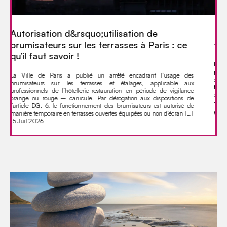
Précédent
Suivant
Baromètre du mois de juin &#8211; Paris je
t&rsquo;aime &#8211; Office de Tourisme
Le baromètre tourisme des dernières semaines avec quelques
perspectives pour l’été. · Mai confirme une bonne
dynamique touristique dans le Grand Paris, avec une hausse de
fréquentation de +8,3 %, portée par la clientèle française et un total
estimé à 3,6 millions de touristes, dont 1,9 million de Français.
· L’hôtellerie ne bénéficie pas pleinement de cette […]
01 Juil 2026