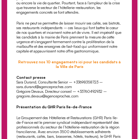
ou encore la vie de quartier. Pourtant, face à l’ampleur de la crise
que traverse le secteur de l’hôtellerie-restauration, les
engagements concrets se font attendre.
Paris ne peut se permettre de laisser mourir ses cafés, ses bistrots,
ses restaurants indépendants – ces lieux qui font battre le cœur
de nos quartiers et incarnent notre art de vivre. Il est impératif que
les candidats à la mairie de Paris prennent la mesure de cette
urgence et s’engagent fermement contre la prolifération de la
malbouﬀe et des enseignes de fast-food qui uniformisent notre
capitale et appauvrissent notre oﬀre gastronomique.
Retrouvez nos 10 engagements ici pour les candidats à
la Ville de Paris
Contact presse
Sara Durand, Consultante Senior – +33698358723 –
sara.durand@agenceproches.com
Grégoire Devaux, Directeur conseil – +33760492932 –
gregoire.devaux@agenceproches.com
Présentation du GHR Paris Ile-de-France
Le Groupement des Hôtelleries et Restaurations (GHR) Paris Ile-
de-France est le premier syndicat indépendant représentatif des
professionnels du secteur de l’hôtellerie-restauration de la région
francilienne. Avec environ 3500 établissements adhérents
(restaurants, cafés, bars, brasseries, hôtels, traiteurs), le GHR Paris