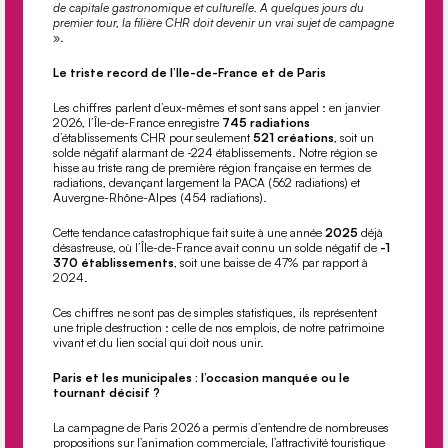
de capitale gastronomique et culturelle. A quelques jours du
premier tour, la ﬁlière CHR doit devenir un vrai sujet de campagne
».
Le triste record de l’Ile-de-France et de Paris
Les chiﬀres parlent d’eux-mêmes et sont sans appel : en janvier
2026, l’Île-de-France enregistre
745 radiations
d’établissements CHR pour seulement
521 créations
, soit un
solde négatif alarmant de -224 établissements. Notre région se
hisse au triste rang de première région française en termes de
radiations, devançant largement la PACA (562 radiations) et
Auvergne-Rhône-Alpes (454 radiations).
Cette tendance catastrophique fait suite à une année
2025
déjà
désastreuse, où l’Île-de-France avait connu un solde négatif de
-1
370 établissements
, soit une baisse de 47% par rapport à
2024.
Ces chiﬀres ne sont pas de simples statistiques, ils représentent
une triple destruction : celle de nos emplois, de notre patrimoine
vivant et du lien social qui doit nous unir.
Paris et les municipales : l’occasion manquée ou le
tournant décisif ?
La campagne de Paris 2026 a permis d’entendre de nombreuses
propositions sur l’animation commerciale, l’attractivité touristique