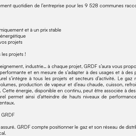
ppement quotidien de l’entreprise pour les 9 528 communes rac
iquement et à un prix stable
n énergétique
vos projets
les projets !
gnement, industrie… à chaque projet, GRDF s’aura vous proposer
plus performante et en mesure de s’adapter à des usages et à de
rel s’intègre à tous les projets et secteurs d’activité. Le gaz 
volumes, production de vapeur et d’eau chaude, cuisson, refro
). Cette énergie, disponible en continu, peut être associée à d
urel permet ainsi d’atteindre de hauts niveaux de performan
entaux.
ec GRDF
st assuré. GRDF compte positionner le gaz et son réseau de distr
al.