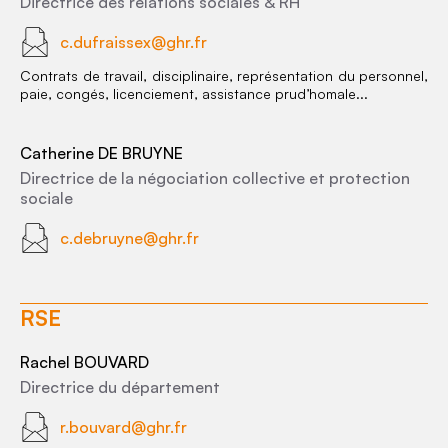
Directrice des relations sociales & RH
c.dufraissex@ghr.fr
Contrats de travail, disciplinaire, représentation du personnel,
paie, congés, licenciement, assistance prud’homale...
Catherine DE BRUYNE
Directrice de la négociation collective et protection
sociale
c.debruyne@ghr.fr
RSE
Rachel BOUVARD
Directrice du département
r.bouvard@ghr.fr