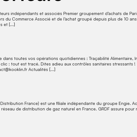
teurs indépendants et associés Premier groupement d’achats de Paris
iers du Commerce Associé et de l’achat groupé depuis plus de 10 ans
et [...]
 dans toutes vos opérations quotidiennes : Traçabilité Alimentaire, 
 clic : tout est tracé. Dites adieu aux contrôles sanitaires stressa
@kooklin.fr Actualités [...]
tribution France) est une filiale indépendante du groupe Engie. Act
u réseau de distribution de gaz naturel en France. GRDF assure pour m