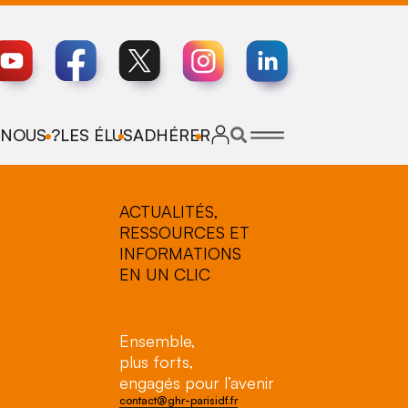
NOUS ?
LES ÉLUS
ADHÉRER
ACTUALITÉS,
RESSOURCES ET
INFORMATIONS
EN UN CLIC
Ensemble,
plus forts,
engagés pour l’avenir
contact@ghr-parisidf.fr