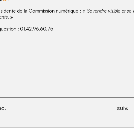
résidente de la Commission numérique : «
Se rendre visible et se 
ents
. »
question : 01.42.96.60.75
éc.
suiv.