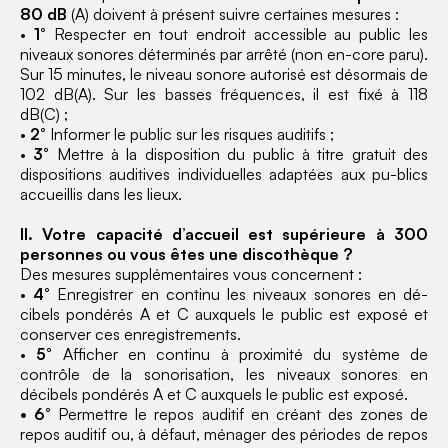
80 dB
(A) doivent à présent suivre certaines mesures :
•
1°
Respecter en tout endroit accessible au public les
niveaux sonores déterminés par arrêté (non en-core paru).
Sur 15 minutes, le niveau sonore autorisé est désormais de
102 dB(A). Sur les basses fréquences, il est fixé à 118
dB(C) ;
•
2°
Informer le public sur les risques auditifs ;
•
3°
Mettre à la disposition du public à titre gratuit des
dispositions auditives individuelles adaptées aux pu-blics
accueillis dans les lieux.
II. Votre capacité d’accueil est supérieure à 300
personnes ou vous êtes une discothèque ?
Des mesures supplémentaires vous concernent :
•
4°
Enregistrer en continu les niveaux sonores en dé-
cibels pondérés A et C auxquels le public est exposé et
conserver ces enregistrements.
•
5°
Afficher en continu à proximité du système de
contrôle de la sonorisation, les niveaux sonores en
décibels pondérés A et C auxquels le public est exposé.
• 6°
Permettre le repos auditif en créant des zones de
repos auditif ou, à défaut, ménager des périodes de repos