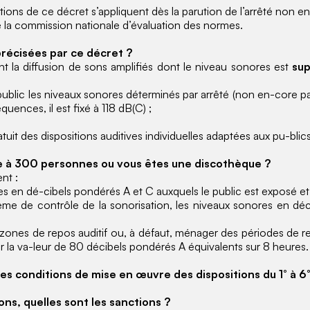
tions de ce décret s’appliquent dès la parution de l’arrêté non e
s de la commission nationale d’évaluation des normes.
 précisées par ce décret ?
nt la diffusion de sons amplifiés dont le niveau sonores est
su
ublic les niveaux sonores déterminés par arrêté (non en-core par
uences, il est fixé à 118 dB(C) ;
atuit des dispositions auditives individuelles adaptées aux pu-blics 
ure à 300 personnes ou vous êtes une discothèque ?
nt :
es en dé-cibels pondérés A et C auxquels le public est exposé e
ème de contrôle de la sonorisation, les niveaux sonores en déc
 zones de repos auditif ou, à défaut, ménager des périodes de 
r la va-leur de 80 décibels pondérés A équivalents sur 8 heures.
les conditions de mise en œuvre des dispositions du 1° à 6°
ons, quelles sont les sanctions ?