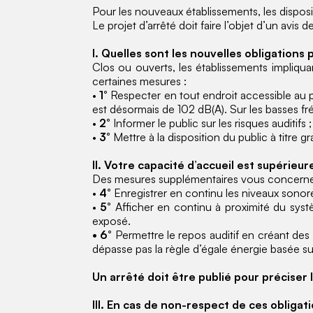
Pour les nouveaux établissements, les disposi
Le projet d’arrêté doit faire l’objet d’un avi
I. Quelles sont les nouvelles obligations
Clos ou ouverts, les établissements impliqua
certaines mesures :
•
1°
Respecter en tout endroit accessible au p
est désormais de 102 dB(A). Sur les basses fréq
•
2°
Informer le public sur les risques auditifs ;
•
3°
Mettre à la disposition du public à titre gr
II. Votre capacité d’accueil est supérie
Des mesures supplémentaires vous concerne
•
4°
Enregistrer en continu les niveaux sonor
•
5°
Afficher en continu à proximité du syst
exposé.
• 6°
Permettre le repos auditif en créant des
dépasse pas la règle d’égale énergie basée su
Un arrêté doit être publié pour préciser 
III. En cas de non-respect de ces obligati