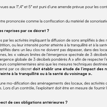
prévues aux 1°,4° et 5° est puni d’une amende prévue pour les 
être prononcée comme la confiscation du matériel de sonorisation
res reprises par ce décret ?
 par les activités impliquant la diffusion de sons amplifiés à de
ition, ou leur intensité porter atteinte à la tranquillité et à la san
plifiés dans un lieu clos ne doivent pas dépasser, dans des loc
es, les « valeurs limites de l’émergence spectrale de 3 décibel
rgence globale de 3 décibels pondérés A » afin de respecter l
ateurs complémentaires ainsi que les mesures techniques destinée
cerné par ce décret
doit établir une étude de l’impact des 
inte à la tranquillité ou à la santé du voisinage ».
u’une mo-dification des aménagements des locaux, des activités o
ale. Lors d’un contrôle, l’exploitant doit être en mesure de fourn
pect de ces obligations antérieures ?