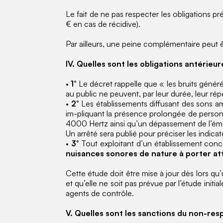
Le fait de ne pas respecter les obligations 
€ en cas de récidive).
Par ailleurs, une peine complémentaire peut 
IV. Quelles sont les obligations antérieu
•
1°
Le décret rappelle que « les bruits générés
au public ne peuvent, par leur durée, leur répét
•
2°
Les établissements diffusant des sons am
im-pliquant la présence prolongée de personn
4000 Hertz ainsi qu’un dépassement de l’éme
Un arrêté sera publié pour préciser les indic
•
3
° Tout exploitant d’un établissement con
nuisances sonores de nature à porter atte
Cette étude doit être mise à jour dès lors q
et qu’elle ne soit pas prévue par l’étude initi
agents de contrôle.
V. Quelles sont les sanctions du non-res