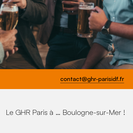
contact@ghr-parisidf.fr
Le GHR Paris à … Boulogne-sur-Mer !