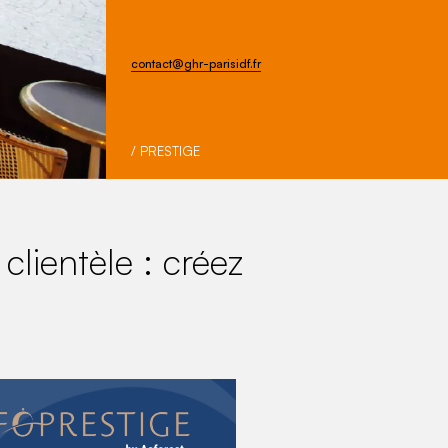
contact@ghr-parisidf.fr
/ PRESTIGE
 clientèle : créez